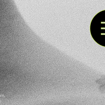
en,
e