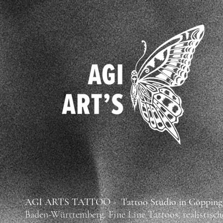
AGI ARTS TATTOO - Tattoo Studio in Göpping
Baden-Württemberg.
Fine Line Tattoos, realistisch