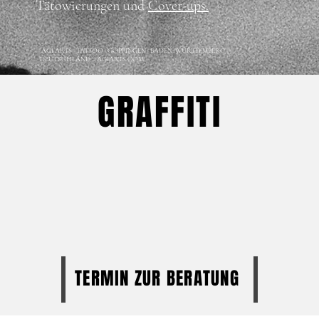
Tätowierungen und
Cover-ups.
AGI ARTS · TATTOO · GÖPPINGEN · BADEN-WÜRTTEMBERG ·
DEUTSCHLAND – AGIARTS.COM
GRAFFITI
TERMIN ZUR BERATUNG