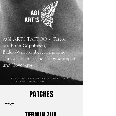
AGI ARTS TATTOO - Tattoo
Studio in Göppingen,
Baden-Württemberg.
Fine Line
Tattoos, realistische Tätowierungen
und
Cover-ups.
AGI ARTS · TATTOO · GÖPPINGEN · BADEN-WÜRTTEMBERG ·
DEUTSCHLAND – AGIARTS.COM
PATCHES
TEXT
TERMIN ZUR