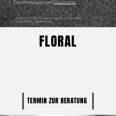
Tätowierungen und
Cover-ups.
AGI ARTS · TATTOO · GÖPPINGEN · BADEN-WÜRTTEMBERG ·
DEUTSCHLAND – AGIARTS.COM
FLORAL
TERMIN ZUR BERATUNG