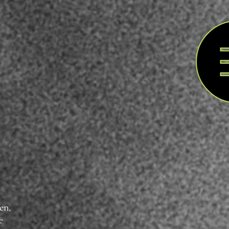
en,
e