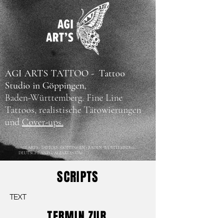
AGI ARTS TATTOO - Tattoo
Studio in Göppingen,
Baden-Württemberg.
Fine Line
Tattoos, realistische Tätowierungen
und
Cover-ups.
AGI ARTS · TATTOO · GÖPPINGEN · BADEN-WÜRTTEMBERG ·
DEUTSCHLAND – AGIARTS.COM
SCRIPTS
TEXT
TERMIN ZUR