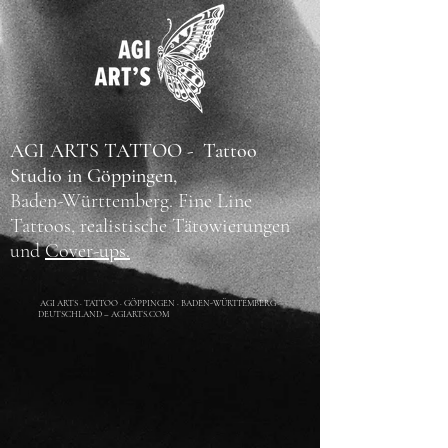
AGI ARTS TATTOO - Tattoo
Studio in Göppingen,
Baden-Württemberg.
Fine Line
Tattoos, realistische Tätowierungen
und
Cover-ups.
AGI ARTS · TATTOO · GÖPPINGEN · BADEN-WÜRTTEMBERG ·
DEUTSCHLAND – AGIARTS.COM